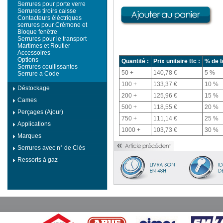
Serrures pour porte verre
Serrures tiroirs caisse
Contacteurs éléctriques
serrures pour Crémone et
Bloque fenêtre
Serrures pour le transport
Martimes et Routier
Accessoires
Options
Quantité :
Prix unitaire ttc :
% de l
Serrures coullissantes
50 +
140,78 €
5 %
Serrure a Code
100 +
133,37 €
10 %
Déstockage
200 +
125,96 €
15 %
Cames
500 +
118,55 €
20 %
Perçages (Ajour)
750 +
111,14 €
25 %
Applications
1000 +
103,73 €
30 %
Marques
Serrures avec n° de Clés
Ressorts à gaz