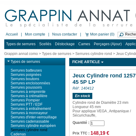
Accueil
|
Mon compte
|
Nous contacter
|
Mon panier (0)
Types de serrures
Scellés
Déstockage
Cames
Perçages (Ajour)
Applic
Grappin annat como
>
Types de serrures
>
Serrures cylindre rond
> Jeux Cylind
Types de serrures
FICHE ARTICLE
Serrures batteuses
Serrures poignées
Jeux Cylindre rond 1257
Serrures boutons
45 5P LP
Serrures encloisonnées
Serrures poussoirs
Réf : 140412
Serrures à empreinte
Serrures à crémaillère
En stock
Serrures Pompier
Cylindre rond de Diamètre 23 mm
Serrures PTT / EDF
Longueur 45
mm
Serrures à entraînement
Pour applique VEGA , Antipanique /
Serrures à monnayeur
Sécurichauffe,
Serrures d'inter-verrouillage
Serrures cadenassable
Quantité :
Serrures cylindre européen
Serrures cylindre rond
148,19 €
Prix TTC :
Cadenas