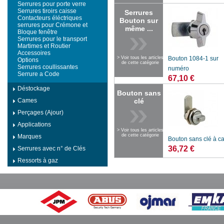
Serrures pour porte verre
Serrures tiroirs caisse
Serrures
Contacteurs éléctriques
Bouton sur
serrures pour Crémone et
même ...
Bloque fenêtre
Serrures pour le transport
Martimes et Routier
Accessoires
> Voir tous les articles
Bouton 1084-1 sur
Options
de cette catégorie
Serrures coullissantes
numéro
Serrure a Code
67,10 €
Déstockage
Bouton sans
Cames
clé
Perçages (Ajour)
Applications
> Voir tous les articles
de cette catégorie
Marques
Bouton sans clé à 
36,72 €
Serrures avec n° de Clés
Ressorts à gaz