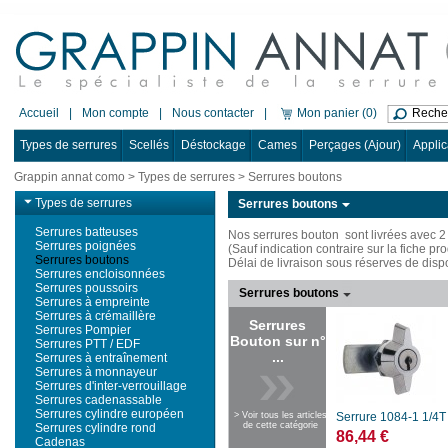
Accueil
|
Mon compte
|
Nous contacter
|
Mon panier (0)
Types de serrures
Scellés
Déstockage
Cames
Perçages (Ajour)
Applic
Grappin annat como
>
Types de serrures
>
Serrures boutons
Types de serrures
Serrures boutons
Serrures batteuses
Nos serrures bouton sont livrées avec 2
Serrures poignées
(Sauf indication contraire sur la fiche pro
Serrures boutons
Délai de livraison sous réserves de dispo
Serrures encloisonnées
Serrures poussoirs
Serrures boutons
Serrures à empreinte
Serrures à crémaillère
Serrures
Serrures Pompier
Bouton sur n°
Serrures PTT / EDF
...
Serrures à entraînement
Serrures à monnayeur
Serrures d'inter-verrouillage
Serrures cadenassable
Serrures cylindre européen
> Voir tous les articles
Serrure 1084-1 1/4T
de cette catégorie
Serrures cylindre rond
86,44 €
Cadenas