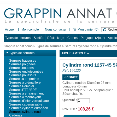
Accueil
|
Mon compte
|
Nous contacter
|
Mon panier (0)
Types de serrures
Scellés
Déstockage
Cames
Perçages (Ajour)
Applic
Grappin annat como
>
Types de serrures
>
Serrures cylindre rond
> Cylindre ro
Types de serrures
FICHE ARTICLE
Serrures batteuses
Serrures poignées
Cylindre rond 1257-45 5
Serrures boutons
Réf : 146120
Serrures encloisonnées
Serrures poussoirs
En stock
Serrures à empreinte
Serrures à crémaillère
Cylindre rond de Diamètre 23 mm
Serrures Pompier
Longueur 45
mm
Serrures PTT / EDF
Pour applique VEGA , Antipanique /
Serrures à entraînement
Sécurichauffe,
Serrures à monnayeur
Quantité :
Serrures d'inter-verrouillage
Serrures cadenassable
Serrures cylindre européen
108,26 €
Prix TTC :
Serrures cylindre rond
Cadenas