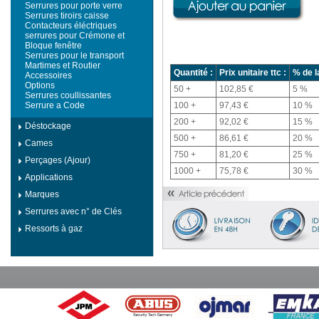
Serrures pour porte verre
Serrures tiroirs caisse
Contacteurs éléctriques
serrures pour Crémone et
Bloque fenêtre
Serrures pour le transport
Martimes et Routier
Quantité :
Prix unitaire ttc :
% de l
Accessoires
Options
50 +
102,85 €
5 %
Serrures coullissantes
Serrure a Code
100 +
97,43 €
10 %
200 +
92,02 €
15 %
Déstockage
500 +
86,61 €
20 %
Cames
750 +
81,20 €
25 %
Perçages (Ajour)
1000 +
75,78 €
30 %
Applications
Marques
Serrures avec n° de Clés
Ressorts à gaz